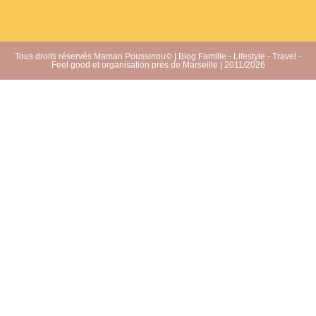
Tous droits réservés Maman Poussinou© | Blog Famille - Lifestyle - Travel -
Feel good et organisation près de Marseille | 2011/2026