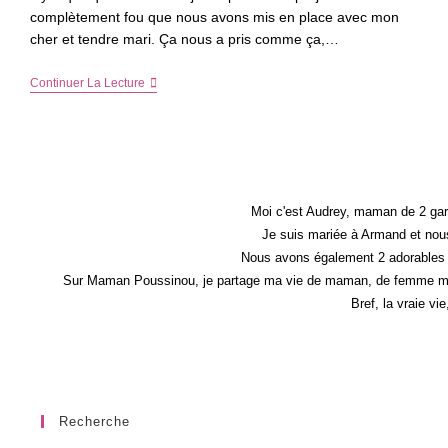
complètement fou que nous avons mis en place avec mon
cher et tendre mari. Ça nous a pris comme ça,…
☆
Continuer La Lecture
Nos
Projets
Un
Peu
Foufous
–
Point
Sur
Moi c'est Audrey, maman de 2 gar
Les
Je suis mariée à Armand et nous
Travaux
Nous avons également 2 adorables 
2
Mois
Sur Maman Poussinou, je partage ma vie de maman, de femme mais 
Et
Bref, la vraie vi
Demi
Après
☆
Recherche