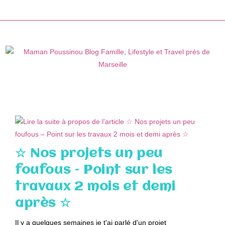
Skip
to
content
☆ Nos projets un peu
foufous – Point sur les
travaux 2 mois et demi
après ☆
Il y a quelques semaines je t'ai parlé d'un projet