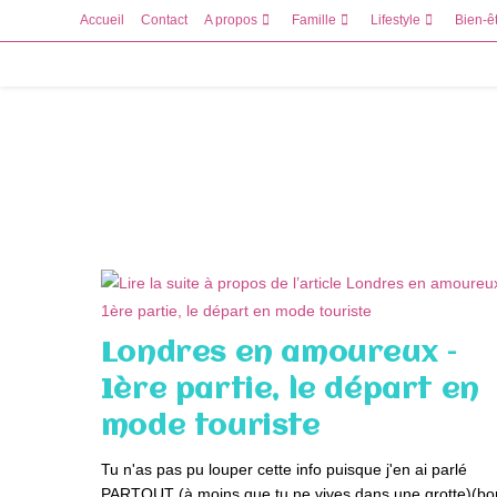
Skip
Accueil
Contact
A propos
Famille
Lifestyle
Bien-ê
to
content
Londres en amoureux –
1ère partie, le départ en
mode touriste
Tu n'as pas pu louper cette info puisque j'en ai parlé
PARTOUT (à moins que tu ne vives dans une grotte)(bo