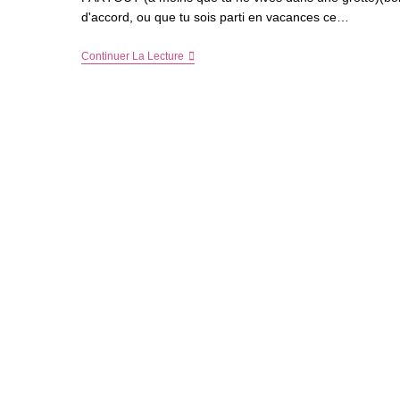
d'accord, ou que tu sois parti en vacances ce…
Londres
Continuer La Lecture
En
Amoureux
–
1ère
Partie,
Le
Départ
En
Mode
Touriste