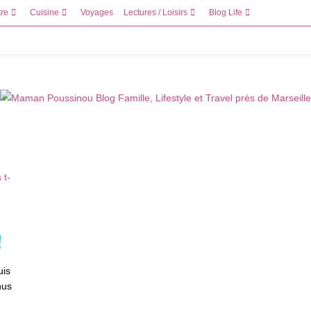
tre
Cuisine
Voyages
Lectures / Loisirs
Blog Life
!
uis
nus