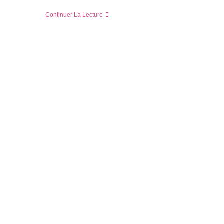
Voilà
Continuer La Lecture
L’été,
Vite
De
Jolis
T-
Shirts
Pour
Mes
Garçons
!