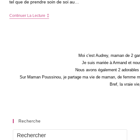
tel que de prendre soin de soi au…
Évasion,
Continuer La Lecture
Détente
Et
Lâcher-
Prise
Chez
VitalSpa
–
Et
Moi c'est Audrey, maman de 2 gar
Le
Je suis mariée à Armand et nous
Spa
Nous avons également 2 adorables 
Pour
Les
Sur Maman Poussinou, je partage ma vie de maman, de femme mais 
Débutants
Bref, la vraie vi
Recherche