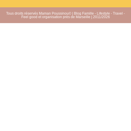
Tous droits réservés Maman Poussinou© | Blog Famille - Lifestyle - Travel -
Feel good et organisation près de Marseille | 2011/2026