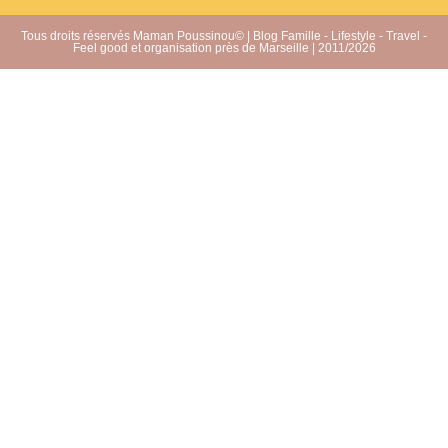
Tous droits réservés Maman Poussinou© | Blog Famille - Lifestyle - Travel -
Feel good et organisation près de Marseille | 2011/2026