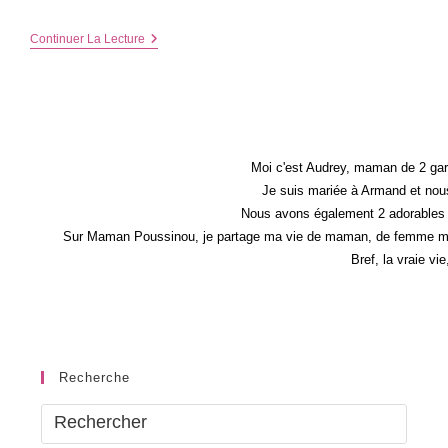
Sur
Continuer La Lecture
Ma
Wishlist
De
Noël
#2
:
La
Totale
Moi c'est Audrey, maman de 2 gar
Je suis mariée à Armand et nous
Nous avons également 2 adorables 
Sur Maman Poussinou, je partage ma vie de maman, de femme mais 
Bref, la vraie vi
Recherche