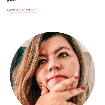
Zoom
Continuer La Lecture
Sur
Les
Soutiens-
Gorge
Grande
Taille
Ultra-
Confortables
Pour
Cet
Hiver