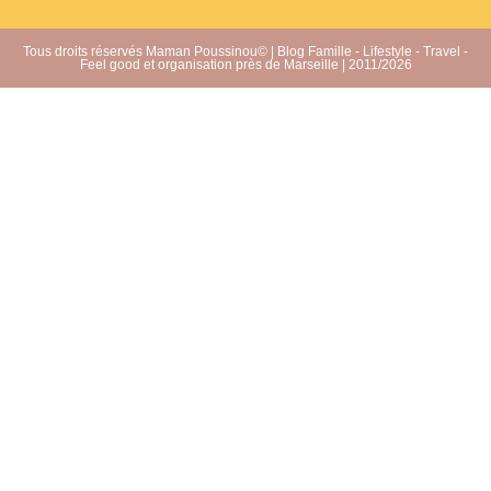
Tous droits réservés Maman Poussinou© | Blog Famille - Lifestyle - Travel -
Feel good et organisation près de Marseille | 2011/2026