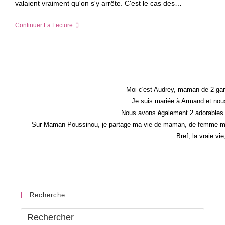
valaient vraiment qu'on s'y arrête. C'est le cas des…
Visite
Continuer La Lecture
Des
Grottes
De
La
Balme
En
Isère,
Balmy
Moi c'est Audrey, maman de 2 gar
Nous
Je suis mariée à Armand et nous
Voilà
Nous avons également 2 adorables 
!!
Sur Maman Poussinou, je partage ma vie de maman, de femme mais 
Bref, la vraie vi
Recherche