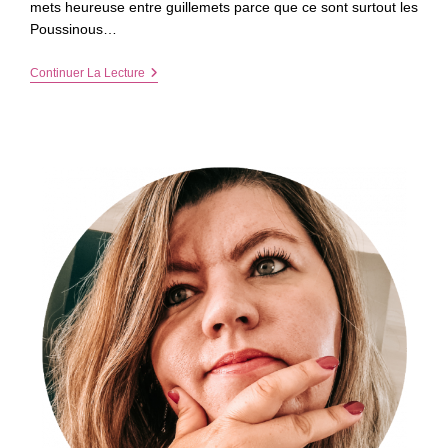
mets heureuse entre guillemets parce que ce sont surtout les
Poussinous…
Les
Continuer La Lecture
Poussinous
Ont
Déjà
Fait
Leur
Liste
Au
Père
Noël…
–
Noël
J-
67