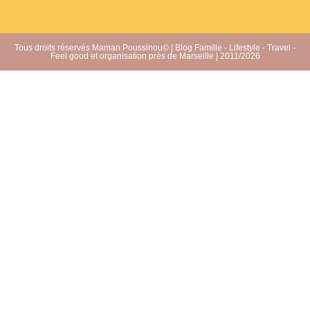
Tous droits réservés Maman Poussinou© | Blog Famille - Lifestyle - Travel -
Feel good et organisation près de Marseille | 2011/2026