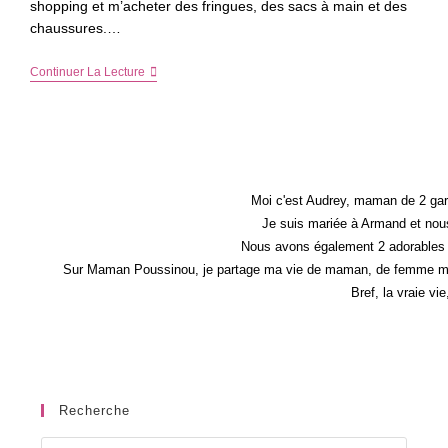
shopping et m’acheter des fringues, des sacs à main et des
chaussures.…
Sélection
Continuer La Lecture
De
Boots
Pour
Femme
Pour
Un
Look
Rock’n
Moi c'est Audrey, maman de 2 gar
Roll
Je suis mariée à Armand et nous
Nous avons également 2 adorables 
Sur Maman Poussinou, je partage ma vie de maman, de femme mais 
Bref, la vraie vi
Recherche