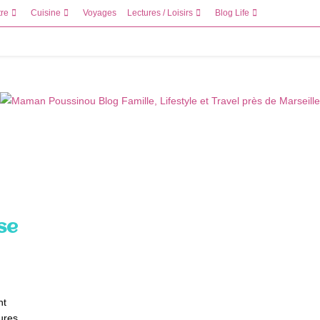
tre
Cuisine
Voyages
Lectures / Loisirs
Blog Life
se
nt
ures