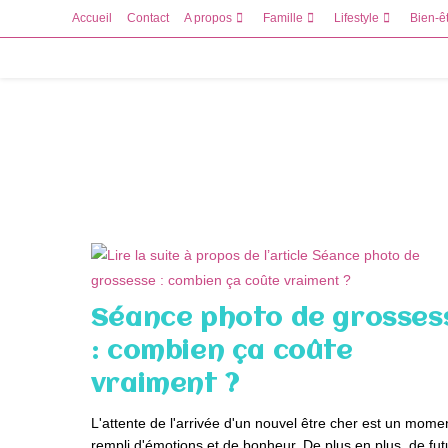
Skip
Accueil
Contact
A propos
Famille
Lifestyle
Bien-ê
to
content
Séance photo de grosses
: combien ça coûte
vraiment ?
L'attente de l'arrivée d'un nouvel être cher est un mome
rempli d'émotions et de bonheur. De plus en plus, de fut