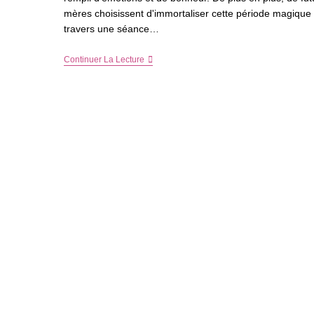
mères choisissent d'immortaliser cette période magique
travers une séance…
Séance
Continuer La Lecture
Photo
De
Grossesse
:
Combien
Ça
Coûte
Vraiment
?