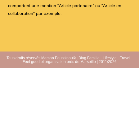
comportent une mention “Article partenaire” ou "Article en
collaboration" par exemple.
Tous droits réservés Maman Poussinou© | Blog Famille - Lifestyle - Travel -
Feel good et organisation près de Marseille | 2011/2026