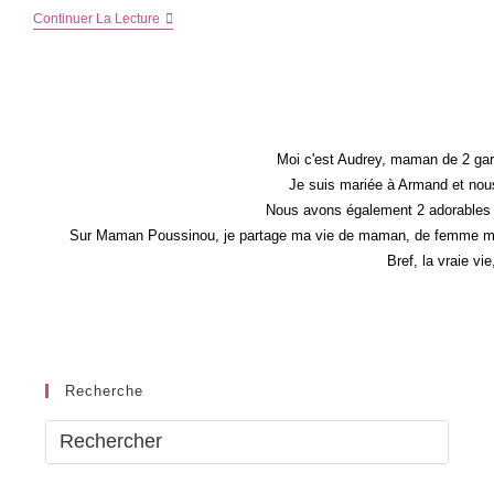
Mon
Continuer La Lecture
Poids
Et
Moi
(encore
!)
–
Maman
Est
Moi c'est Audrey, maman de 2 gar
Au
Je suis mariée à Armand et nous
Régime
Nous avons également 2 adorables 
!
Sur Maman Poussinou, je partage ma vie de maman, de femme mais 
Bref, la vraie vi
Recherche