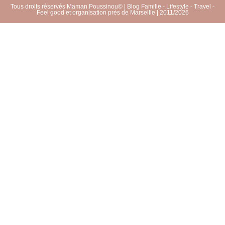
Tous droits réservés Maman Poussinou© | Blog Famille - Lifestyle - Travel -
Feel good et organisation près de Marseille | 2011/2026