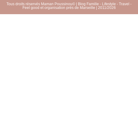
Tous droits réservés Maman Poussinou© | Blog Famille - Lifestyle - Travel -
Feel good et organisation près de Marseille | 2011/2026