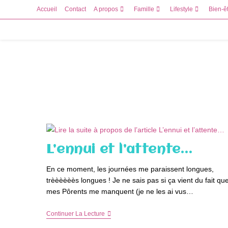
Skip
Accueil
Contact
A propos
Famille
Lifestyle
Bien-ê
to
content
L’ennui et l’attente…
En ce moment, les journées me paraissent longues,
trèèèèèès longues ! Je ne sais pas si ça vient du fait qu
mes Pôrents me manquent (je ne les ai vus…
L’ennui
Continuer La Lecture
Et