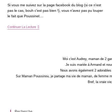
Si vous me suivez sur la page facebook du blog (si ce n'est
pas le cas, bouh c'est pas bien !), vous n'avez pas pu louper
le fait que Poussinet…
Pour
Continuer La Lecture
Sublimer
Vos
Souvenirs
En
Photos
Et
Vidéos
Avec
Moi c'est Audrey, maman de 2 gar
Magi(e)x
Je suis mariée à Armand et nous
–
Nous avons également 2 adorables 
Cadeaux
Dedans
Sur Maman Poussinou, je partage ma vie de maman, de femme mais 
Bref, la vraie vi
Recherche