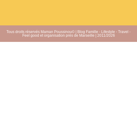
Tous droits réservés Maman Poussinou© | Blog Famille - Lifestyle - Travel -
Feel good et organisation près de Marseille | 2011/2026