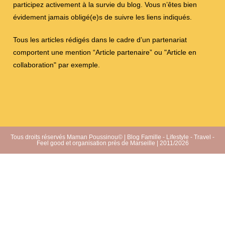
participez activement à la survie du blog. Vous n’êtes bien
évidement jamais obligé(e)s de suivre les liens indiqués.
Tous les articles rédigés dans le cadre d’un partenariat
comportent une mention “Article partenaire” ou "Article en
collaboration" par exemple.
Tous droits réservés Maman Poussinou© | Blog Famille - Lifestyle - Travel -
Feel good et organisation près de Marseille | 2011/2026