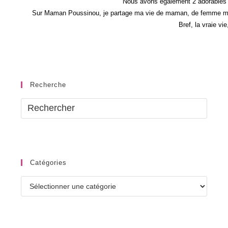
Nous avons également 2 adorables 
–
Quoi
Sur Maman Poussinou, je partage ma vie de maman, de femme mais 
De
Bref, la vraie vi
Neuf
Les
Loulous
N°88
Recherche
Catégories
Catégories