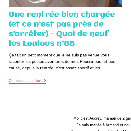
Une rentrée bien chargée
(et ce n’est pas près de
s’arrêter) – Quoi de neuf
les Loulous n°88
Ça fait un petit moment que je ne suis pas venue vous
raconter les petites aventures de mes Poussinous. Et pour
cause, depuis la rentrée, c'est assez sportif et les…
Une
Continuer La Lecture
Rentrée
Bien
Chargée
(et
Ce
N’est
Pas
Près
Moi c'est Audrey, maman de 2 gar
De
Je suis mariée à Armand et nous
S’arrêter)