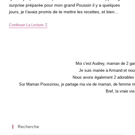
surprise préparée pour mon grand Poussin il y a quelques
jours, je t'avais promis de te mettre les recettes, et bien…
L’anniversaire
Continuer La Lecture
Sur
Le
Thème
Peppa
Pig
#HappyPeppaPigParty
–
Les
Moi c'est Audrey, maman de 2 gar
Recettes
Je suis mariée à Armand et nous
Nous avons également 2 adorables 
Sur Maman Poussinou, je partage ma vie de maman, de femme mais 
Bref, la vraie vi
Recherche