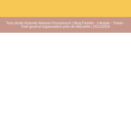
Tous droits réservés Maman Poussinou© | Blog Famille - Lifestyle - Travel -
Feel good et organisation près de Marseille | 2011/2026