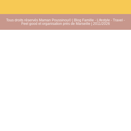
Tous droits réservés Maman Poussinou© | Blog Famille - Lifestyle - Travel -
Feel good et organisation près de Marseille | 2011/2026