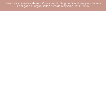
Tous droits réservés Maman Poussinou© | Blog Famille - Lifestyle - Travel -
Feel good et organisation près de Marseille | 2011/2026