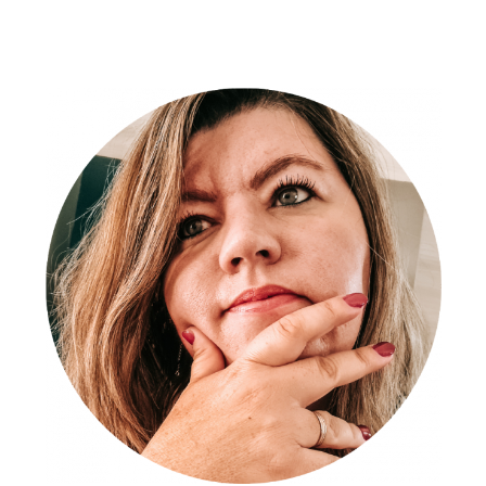
Montre
Pour
Les
Hommes
Modernes,
Lucléon
Lathan
Kellan