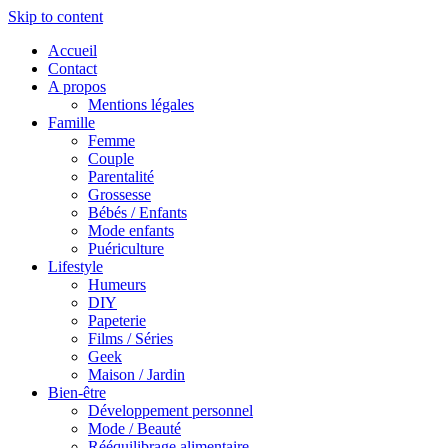
Skip to content
Accueil
Contact
A propos
Mentions légales
Famille
Femme
Couple
Parentalité
Grossesse
Bébés / Enfants
Mode enfants
Puériculture
Lifestyle
Humeurs
DIY
Papeterie
Films / Séries
Geek
Maison / Jardin
Bien-être
Développement personnel
Mode / Beauté
Rééquilibrage alimentaire