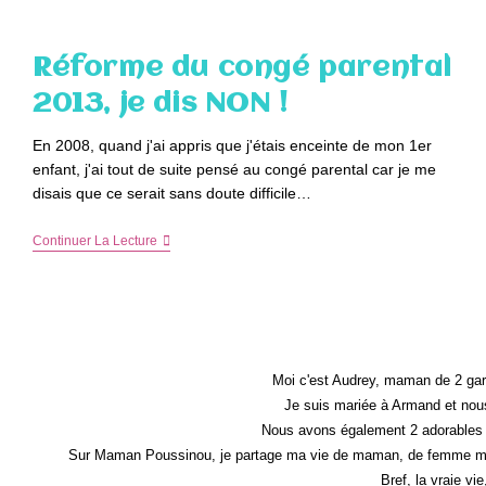
Congé
Parental
Actuel
Réforme du congé parental
?
Je
2013, je dis NON !
Dis
NON
!
En 2008, quand j'ai appris que j'étais enceinte de mon 1er
enfant, j'ai tout de suite pensé au congé parental car je me
disais que ce serait sans doute difficile…
Réforme
Continuer La Lecture
Du
Congé
Parental
2013,
Je
Dis
NON
!
Moi c'est Audrey, maman de 2 gar
Je suis mariée à Armand et nous
Nous avons également 2 adorables 
Sur Maman Poussinou, je partage ma vie de maman, de femme mais 
Bref, la vraie vi