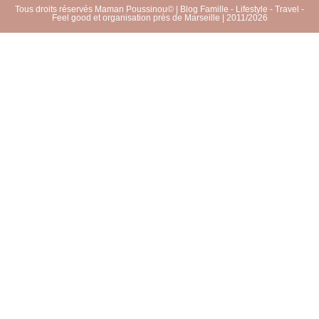
Tous droits réservés Maman Poussinou© | Blog Famille - Lifestyle - Travel -
Feel good et organisation près de Marseille | 2011/2026