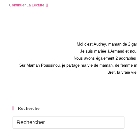
Mon
Continuer La Lecture
Fils
Joue
À
La
Poupée
–
Cadeau
Dedans
Moi c'est Audrey, maman de 2 gar
Je suis mariée à Armand et nous
Nous avons également 2 adorables 
Sur Maman Poussinou, je partage ma vie de maman, de femme mais 
Bref, la vraie vi
Recherche