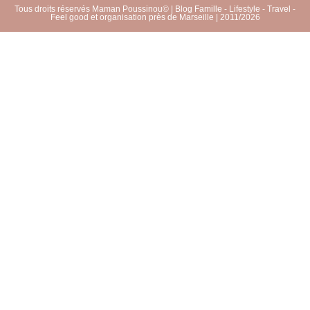
Tous droits réservés Maman Poussinou© | Blog Famille - Lifestyle - Travel -
Feel good et organisation près de Marseille | 2011/2026