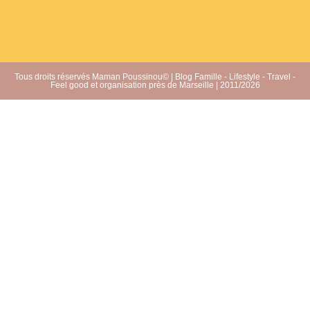
Tous droits réservés Maman Poussinou© | Blog Famille - Lifestyle - Travel -
Feel good et organisation près de Marseille | 2011/2026