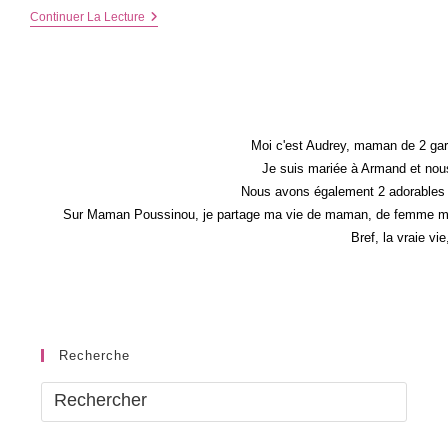
Quel
Continuer La Lecture
Blouson
Choisir
Pour
Un
Homme
?
Moi c'est Audrey, maman de 2 gar
Je suis mariée à Armand et nous
Nous avons également 2 adorables 
Sur Maman Poussinou, je partage ma vie de maman, de femme mais 
Bref, la vraie vi
Recherche