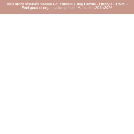
Tous droits réservés Maman Poussinou© | Blog Famille - Lifestyle - Travel -
Feel good et organisation près de Marseille | 2011/2026