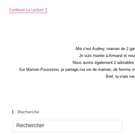
Et
Continuer La Lecture
Si
Nous
Avions
Plus
De
Temps
?
Mais
Moi c'est Audrey, maman de 2 gar
Plus
Je suis mariée à Armand et nous
De
Nous avons également 2 adorables 
Temps
Pour
Sur Maman Poussinou, je partage ma vie de maman, de femme mais 
Quoi
Bref, la vraie vi
Faire
?
–
Débat
Loufoque
Recherche