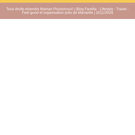
Tous droits réservés Maman Poussinou© | Blog Famille - Lifestyle - Travel -
Feel good et organisation près de Marseille | 2011/2026