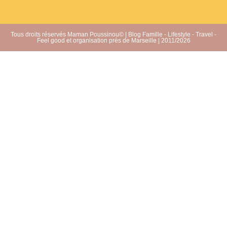
Tous droits réservés Maman Poussinou© | Blog Famille - Lifestyle - Travel -
Feel good et organisation près de Marseille | 2011/2026