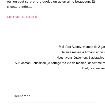
où l’on veut surprendre quelqu’un qu’on aime beaucoup. Et
si cette année,…
Et
Continuer La Lecture
Si
Vous
Lui
Offriez
Un
Voyage
Pour
Son
Moi c'est Audrey, maman de 2 gar
Anniversaire
Je suis mariée à Armand et nous
?
Nous avons également 2 adorables 
Sur Maman Poussinou, je partage ma vie de maman, de femme mais 
Bref, la vraie vi
Recherche