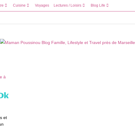
tre
Cuisine
Voyages
Lectures / Loisirs
Blog Life
 Ok
s et
un