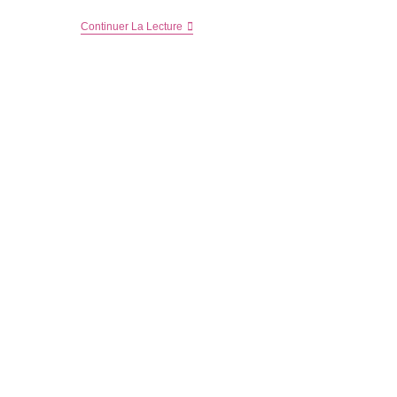
Une
Continuer La Lecture
Journée
En
Famille
À
Ok
Corral