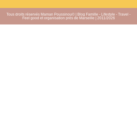
Tous droits réservés Maman Poussinou© | Blog Famille - Lifestyle - Travel -
Feel good et organisation près de Marseille | 2011/2026