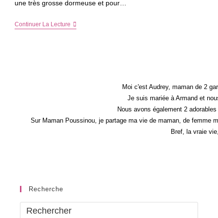
une très grosse dormeuse et pour…
Mes
Continuer La Lecture
Nuits
Sont
Devenues
Meilleures,
Maintenant
Je
Fais
De
Moi c'est Audrey, maman de 2 gar
Gros
Je suis mariée à Armand et nous
DODO(s)
Nous avons également 2 adorables 
Sur Maman Poussinou, je partage ma vie de maman, de femme mais 
Bref, la vraie vi
Recherche