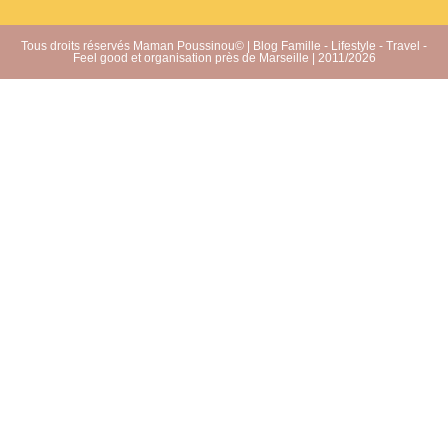
Tous droits réservés Maman Poussinou© | Blog Famille - Lifestyle - Travel -
Feel good et organisation près de Marseille | 2011/2026