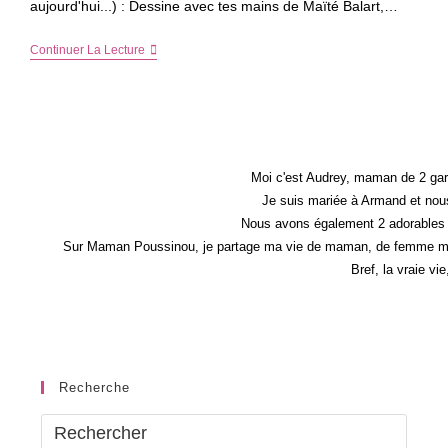
aujourd'hui...) : Dessine avec tes mains de Maïté Balart,…
Dessine
Continuer La Lecture
Avec
Tes
Mains
–
Livre
Et
Idée
D’activité
Moi c'est Audrey, maman de 2 gar
Manuelle
Je suis mariée à Armand et nous
Pour
Nous avons également 2 adorables 
Les
Enfants
Sur Maman Poussinou, je partage ma vie de maman, de femme mais 
Bref, la vraie vi
Recherche