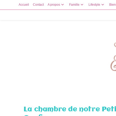
Skip
Accueil
Contact
A propos
Famille
Lifestyle
Bien
to
content
La chambre de notre Peti