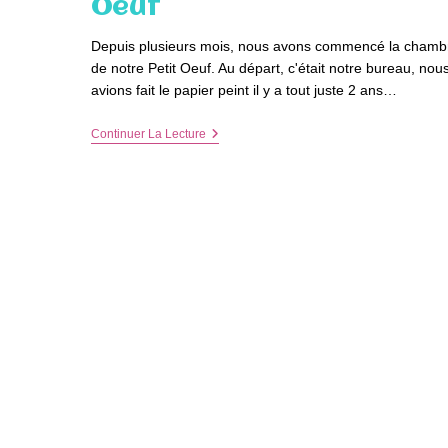
Oeuf
Depuis plusieurs mois, nous avons commencé la chamb
de notre Petit Oeuf. Au départ, c'était notre bureau, nou
avions fait le papier peint il y a tout juste 2 ans…
La
Continuer La Lecture
Chambre
De
Notre
Petit
Oeuf