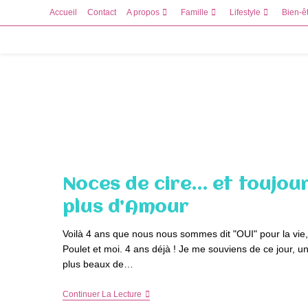
Skip
Accueil
Contact
A propos
Famille
Lifestyle
Bien-ê
to
content
Noces de cire… et toujou
plus d’Amour
Voilà 4 ans que nous nous sommes dit "OUI" pour la vie,
Poulet et moi. 4 ans déjà ! Je me souviens de ce jour, u
plus beaux de…
Noces
Continuer La Lecture
De