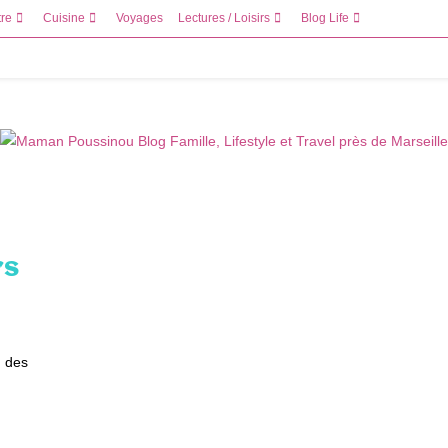
tre
Cuisine
Voyages
Lectures / Loisirs
Blog Life
rs
n des