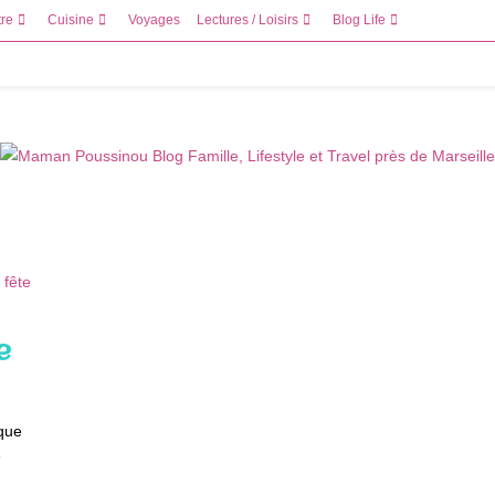
tre
Cuisine
Voyages
Lectures / Loisirs
Blog Life
e
 que
e