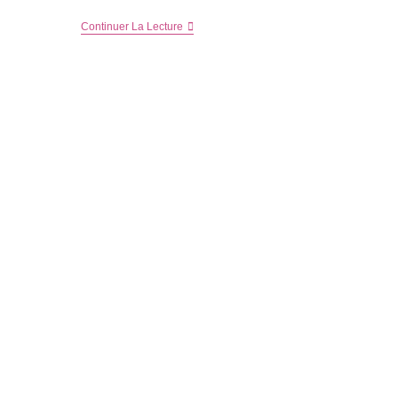
Wishlist
Continuer La Lecture
Mode
Pour
La
Fête
Des
Mères