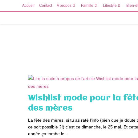
Skip
Accueil
Contact
A propos
Famille
Lifestyle
Bien-ê
to
content
Wishlist mode pour la fêt
des mères
La fête des mères, si tu as raté l'info (bien que je doute
ce soit possible ?!) c'est ce dimanche, le 25 mai. Et cett
année ça tombe le…