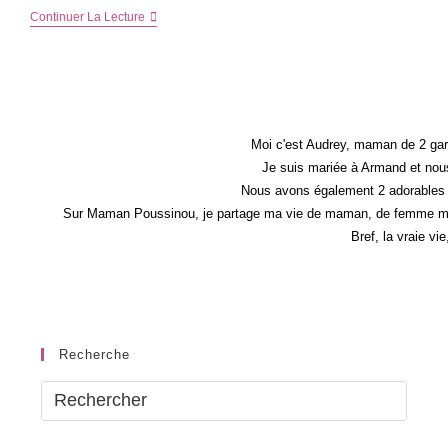
Mon
Continuer La Lecture
Poids
Et
Moi
(encore
!)
–
Maman
Est
Moi c'est Audrey, maman de 2 gar
Au
Je suis mariée à Armand et nous
Régime
Nous avons également 2 adorables 
!
Sur Maman Poussinou, je partage ma vie de maman, de femme mais 
Bref, la vraie vi
Recherche