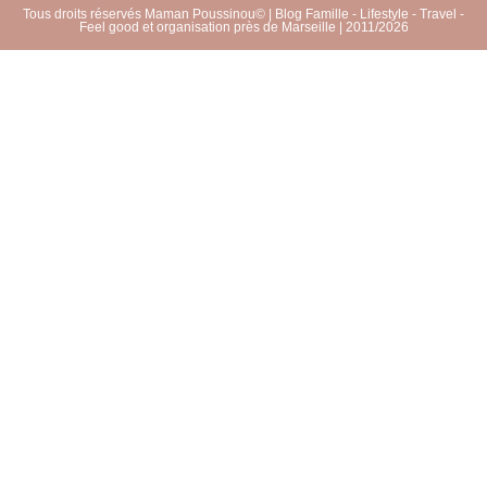
Tous droits réservés Maman Poussinou© | Blog Famille - Lifestyle - Travel -
Feel good et organisation près de Marseille | 2011/2026