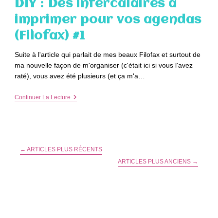
DIY : Des intercalaires à
Pour
Vos
imprimer pour vos agendas
Agendas
(Filofax)
(Filofax) #1
#2
Suite à l'article qui parlait de mes beaux Filofax et surtout de
ma nouvelle façon de m'organiser (c'était ici si vous l'avez
raté), vous avez été plusieurs (et ça m'a…
DIY
Continuer La Lecture
:
Des
Intercalaires
À
Imprimer
Pour
←
ARTICLES PLUS RÉCENTS
Vos
Agendas
ARTICLES PLUS ANCIENS
→
(Filofax)
#1