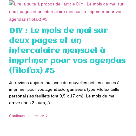
Juin
Sur
Deux
Pages
Et
Un
DIY : Le mois de mai sur
Intercalaire
Mensuel
deux pages et un
À
Imprimer
intercalaire mensuel à
Pour
Vos
imprimer pour vos agendas
Agendas
(filofax)
(filofax) #5
#6
Je reviens aujourd'hui avec de nouvelles petites choses à
imprimer pour vos agendas/organiseurs type Filofax taille
personal (les feuillets font 9,5 x 17 cm). Le mois de mai
arrive dans 2 jours, j'ai…
DIY
Continuer La Lecture
:
Le
Mois
De