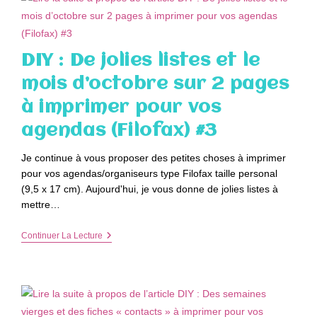
Deux
Pages
Et
Un
Intercalaire
DIY : De jolies listes et le
Mensuel
À
mois d’octobre sur 2 pages
Imprimer
Pour
à imprimer pour vos
Vos
Agendas
agendas (Filofax) #3
(filofax)
#4
Je continue à vous proposer des petites choses à imprimer
pour vos agendas/organiseurs type Filofax taille personal
(9,5 x 17 cm). Aujourd'hui, je vous donne de jolies listes à
mettre…
DIY
Continuer La Lecture
:
De
Jolies
Listes
Et
Le
Mois