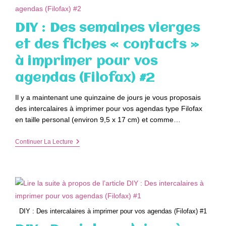
D’octobre
Sur
2
DIY : Des semaines vierges
Pages
À
et des fiches « contacts »
Imprimer
Pour
à imprimer pour vos
Vos
Agendas
agendas (Filofax) #2
(Filofax)
#3
Il y a maintenant une quinzaine de jours je vous proposais
des intercalaires à imprimer pour vos agendas type Filofax
en taille personal (environ 9,5 x 17 cm) et comme…
DIY
Continuer La Lecture
:
Des
Semaines
Vierges
Et
Des
Fiches
« Contacts »
DIY : Des intercalaires à imprimer pour vos agendas (Filofax) #1
À
Imprimer