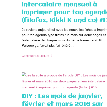
intercalaire mensuel à
imprimer pour ton agend
(filofax, Kikki K and co) #1
Je reviens aujourd'hui avec les nouvelles fiches à impri
pour ton agenda type filofax : le mois sur deux pages et
l'intercalaire de chaque mois du 3ème trimestre 2016.
Puisque ça t'avait plu, j'ai réitéré…
DIY
Continuer La Lecture
:
Les
Mois
De
Juillet,
Août
Et
Septembre
2016
Sur
DIY : Les mois de janvier,
Deux
Pages
février et mars 2016 sur
Et