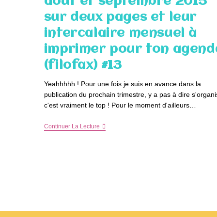
août et septembre 2015
Et
Leur
sur deux pages et leur
Intercalaire
Mensuel
intercalaire mensuel à
À
Imprimer
imprimer pour ton agend
Pour
Ton
(filofax) #13
Agenda
(filofax)
#15
Yeahhhhh ! Pour une fois je suis en avance dans la
publication du prochain trimestre, y a pas à dire s'organi
c'est vraiment le top ! Pour le moment d'ailleurs…
DIY
Continuer La Lecture
:
Les
Mois
De
Juillet,
Août
Et
Septembre
2015
Sur
Deux