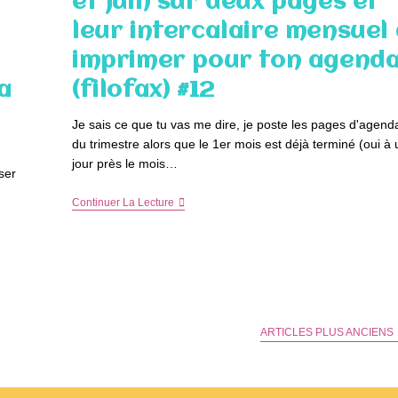
et juin sur deux pages et
Pour
Ton
leur intercalaire mensuel
Agenda
(filofax)
imprimer pour ton agend
#14
a
(filofax) #12
Je sais ce que tu vas me dire, je poste les pages d'agend
du trimestre alors que le 1er mois est déjà terminé (oui à 
jour près le mois…
ser
DIY
Continuer La Lecture
:
Les
Mois
De
Avril,
Mai
Et
Juin
Sur
ARTICLES PLUS ANCIENS
Deux
Pages
Et
Leur