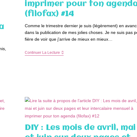
imprimer pour ton agend
Pour
Ton
(filofax) #14
Agenda
(filofax)
#16
a
Comme le trimestre dernier je suis (légèrement) en avan
dans la publication de mes jolies choses. Je ne suis pas 
fière de voir que j'arrive de mieux en mieux…
mis,
DIY
Continuer La Lecture
:
Les
Mois
D’octobre,
Novembre
Et
Décembre
2015
Sur
Deux
Pages
Et
Leur
Intercalaire
Mensuel
DIY : Les mois de avril, mai
À
Imprimer