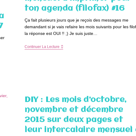
ton agenda (filofax) #16
a
Ça fait plusieurs jours que je reçois des messages me
7
demandant si je vais refaire les mois suivants pour les filo
la réponse est OUI !! ;) Je suis juste…
mer
DIY
Continuer La Lecture
:
Les
Mois
De
Avril,
Mai
Et
Juin
2016
Sur
DIY : Les mois d’octobre,
Deux
Pages
novembre et décembre
Et
Leur
2015 sur deux pages et
Intercalaire
Mensuel
leur intercalaire mensuel
À
Imprimer