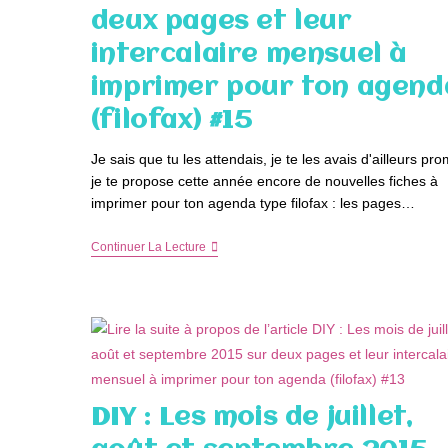
Leur
deux pages et leur
Intercalaire
Mensuel
intercalaire mensuel à
À
Imprimer
imprimer pour ton agend
Pour
Ton
(filofax) #15
Agenda
(filofax,
Kikki
Je sais que tu les attendais, je te les avais d'ailleurs pro
K
je te propose cette année encore de nouvelles fiches à
And
Co)
imprimer pour ton agenda type filofax : les pages…
#17
DIY
Continuer La Lecture
:
Les
Mois
De
Janvier,
Février
Et
Mars
2016
Sur
DIY : Les mois de juillet,
Deux
Pages