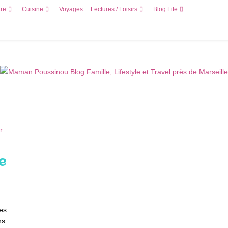
tre
Cuisine
Voyages
Lectures / Loisirs
Blog Life
e
les
ns