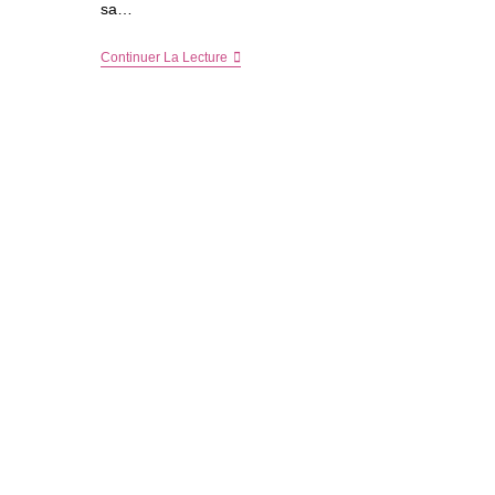
sa…
Le
Continuer La Lecture
Dressing
Idéal
Pour
Une
Petite
Fille