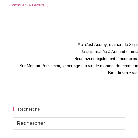
Disney
Continuer La Lecture
On
Ice
Ou
La
Magie
Sur
Glace
Moi c'est Audrey, maman de 2 gar
Je suis mariée à Armand et nous
Nous avons également 2 adorables 
Sur Maman Poussinou, je partage ma vie de maman, de femme mais 
Bref, la vraie vi
Recherche