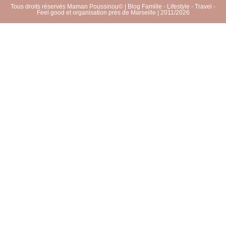
Tous droits réservés Maman Poussinou© | Blog Famille - Lifestyle - Travel -
Feel good et organisation près de Marseille | 2011/2026