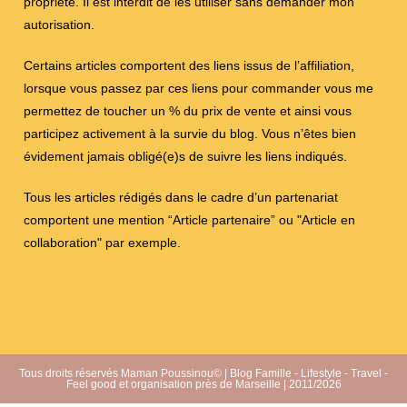
propriété. Il est interdit de les utiliser sans demander mon
autorisation.
Certains articles comportent des liens issus de l’affiliation,
lorsque vous passez par ces liens pour commander vous me
permettez de toucher un % du prix de vente et ainsi vous
participez activement à la survie du blog. Vous n’êtes bien
évidement jamais obligé(e)s de suivre les liens indiqués.
Tous les articles rédigés dans le cadre d’un partenariat
comportent une mention “Article partenaire” ou "Article en
collaboration" par exemple.
Tous droits réservés Maman Poussinou© | Blog Famille - Lifestyle - Travel -
Feel good et organisation près de Marseille | 2011/2026