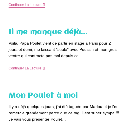
Week
Continuer La Lecture
En
À
Londres
En
Amoureux
Il me manque déjà…
J-
9
(youpi
Voilà, Papa Poulet vient de partir en stage à Paris pour 2
!)
jours et demi, me laissant "seule" avec Poussin et mon gros
ventre qui contracte pas mal depuis ce…
Il
Continuer La Lecture
Me
Manque
Déjà…
Mon Poulet à moi
Il y a déjà quelques jours, j'ai été taguée par Marlou et je l'en
remercie grandement parce que ce tag, il est super sympa !!!
Je vais vous présenter Poulet…