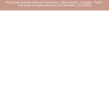
Tous droits réservés Maman Poussinou© | Blog Famille - Lifestyle - Travel -
Feel good et organisation près de Marseille | 2011/2026