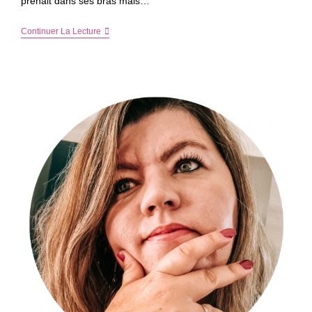
prenait dans ses bras mais…
Complicité
Continuer La Lecture
Père
–
Fils