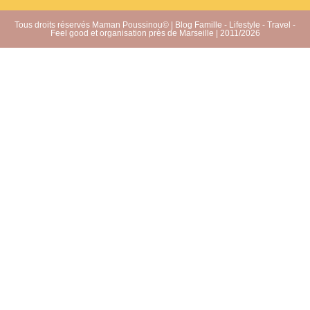
Tous droits réservés Maman Poussinou© | Blog Famille - Lifestyle - Travel -
Feel good et organisation près de Marseille | 2011/2026