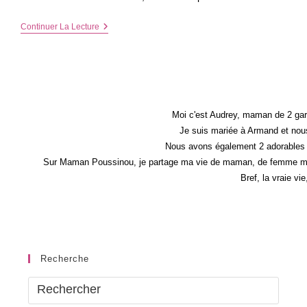
5
Continuer La Lecture
Bonnes
Raisons
De
Créer
Un
Album
Photo
Moi c'est Audrey, maman de 2 gar
Je suis mariée à Armand et nous
Nous avons également 2 adorables 
Sur Maman Poussinou, je partage ma vie de maman, de femme mais 
Bref, la vraie vi
Recherche