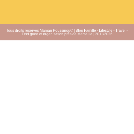
Tous droits réservés Maman Poussinou© | Blog Famille - Lifestyle - Travel -
Feel good et organisation près de Marseille | 2011/2026