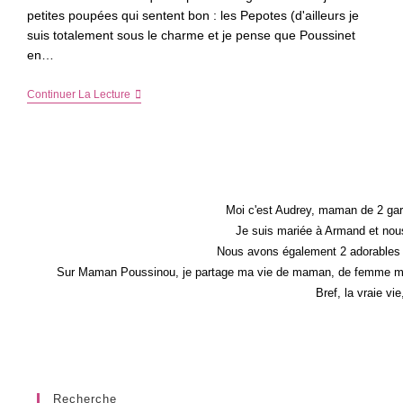
petites poupées qui sentent bon : les Pepotes (d'ailleurs je
suis totalement sous le charme et je pense que Poussinet
en…
Leurs
Continuer La Lecture
Petits
Pieds
Seront
Au
Chaud
Cet
Hiver
Grâce
Moi c'est Audrey, maman de 2 gar
À
Je suis mariée à Armand et nous
Papillousses
Nous avons également 2 adorables 
–
Cadeau
Sur Maman Poussinou, je partage ma vie de maman, de femme mais 
Dedans
Bref, la vraie vi
Recherche