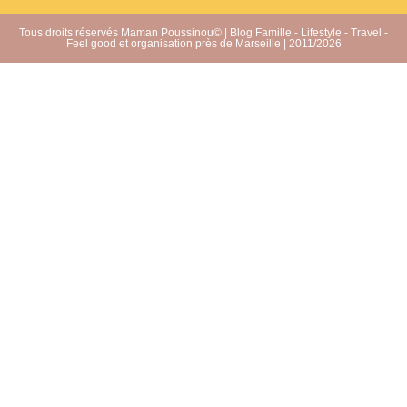
Tous droits réservés Maman Poussinou© | Blog Famille - Lifestyle - Travel -
Feel good et organisation près de Marseille | 2011/2026