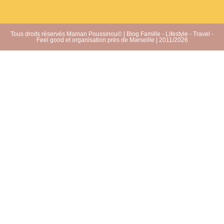
Tous droits réservés Maman Poussinou© | Blog Famille - Lifestyle - Travel -
Feel good et organisation près de Marseille | 2011/2026