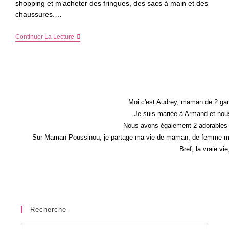
shopping et m’acheter des fringues, des sacs à main et des
chaussures.…
Sélection
Continuer La Lecture
De
Boots
Pour
Femme
Pour
Un
Look
Rock’n
Moi c'est Audrey, maman de 2 gar
Roll
Je suis mariée à Armand et nous
Nous avons également 2 adorables 
Sur Maman Poussinou, je partage ma vie de maman, de femme mais 
Bref, la vraie vi
Recherche