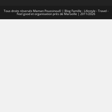
Tous droits réservés Maman Poussinou© | Blog Famille - Lifestyle - Travel -
Feel good et organisation près de Marseille | 2011/2026