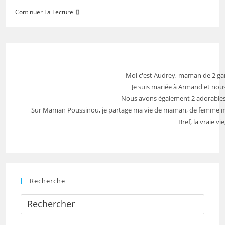
Les
Continuer La Lecture
Routines
Bien-
Être
À
Adopter
Pour
Une
Moi c'est Audrey, maman de 2 gar
Rentrée
Sereine
Je suis mariée à Armand et nous
Pour
Nous avons également 2 adorables 
Nos
Enfants
Sur Maman Poussinou, je partage ma vie de maman, de femme mais 
Bref, la vraie vi
Recherche