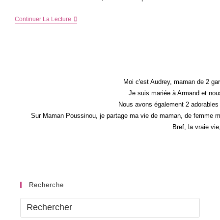
5
Continuer La Lecture
Bonnes
Raisons
De
Créer
Un
Album
Photo
Moi c'est Audrey, maman de 2 gar
Je suis mariée à Armand et nous
Nous avons également 2 adorables 
Sur Maman Poussinou, je partage ma vie de maman, de femme mais 
Bref, la vraie vi
Recherche