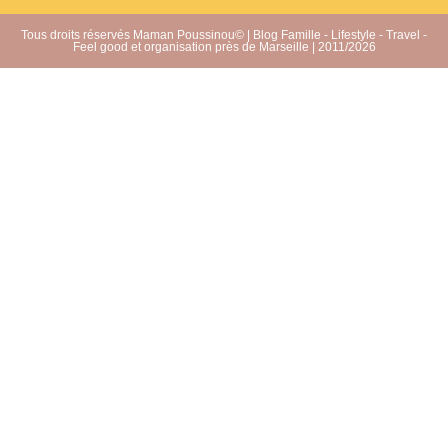
Tous droits réservés Maman Poussinou© | Blog Famille - Lifestyle - Travel -
Feel good et organisation près de Marseille | 2011/2026