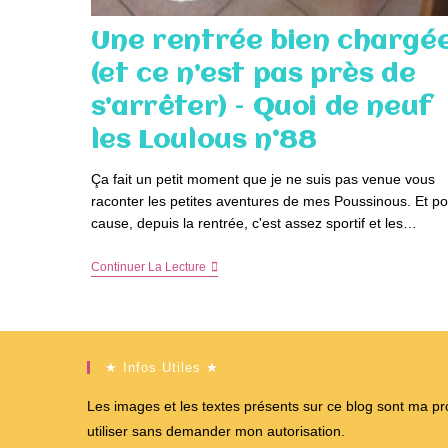
Une rentrée bien chargé
(et ce n’est pas près de
s’arrêter) – Quoi de neuf
les Loulous n°88
Ça fait un petit moment que je ne suis pas venue vous
raconter les petites aventures de mes Poussinous. Et po
cause, depuis la rentrée, c'est assez sportif et les…
Une
Continuer La Lecture
Rentrée
Bien
Chargée
(et
Ce
N’est
★ Infos Utiles ★
Pas
Près
Les images et les textes présents sur ce blog sont ma propr
De
S’arrêter)
utiliser sans demander mon autorisation.
–