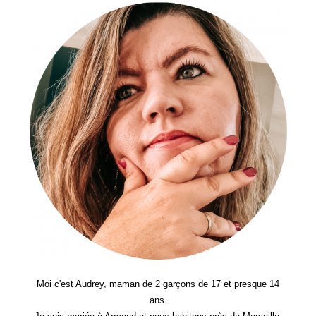
Liens
Familiaux
Avec
Ses
Enfants
?
Moi c'est Audrey, maman de 2 garçons de 17 et presque 14
ans.